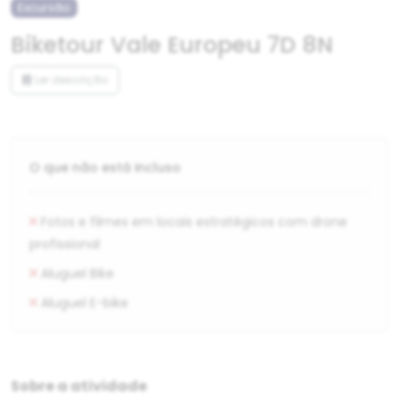
Excursão
Biketour Vale Europeu 7D 8N
Ler descrição
O que não está incluso
Fotos e filmes em locais estratégicos com drone
profissional
Aluguel Bike
Aluguel E-bike
Sobre a atividade