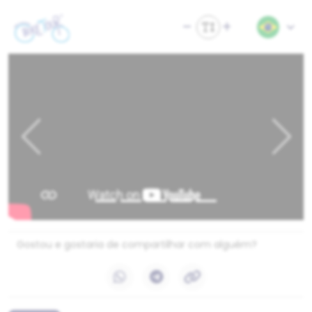
Previous
Next
Gostou e gostaria de compartilhar com alguém?